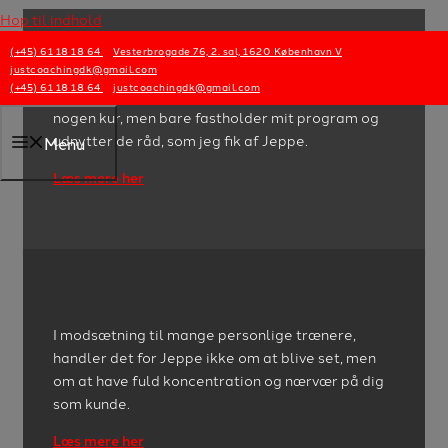
Hop til indhold
(+45) 61 18 18 64
Vesterbrogade 76, 2. sal, 1620 København V
justcoachingdk@gmail.com
(+45) 61 18 18 64
justcoachingdk@gmail.com
Det bedst af de hele er, at jeg absolut ikke følger
nogen kur, men bare fastholder mit program og
udnytter de råd, som jeg fik af Jeppe.
Menu
Læs mere her
I modsætning til mange personlige trænere,
handler det for Jeppe ikke om at blive set, men
om at have fuld koncentration og nærvær på dig
som kunde.
Læs mere her