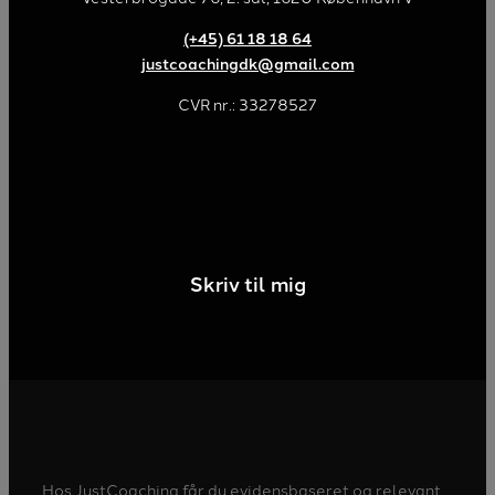
(+45) 61 18 18 64
justcoachingdk@gmail.com
CVR nr.: 33278527
Skriv til mig
Hos JustCoaching får du evidensbaseret og relevant