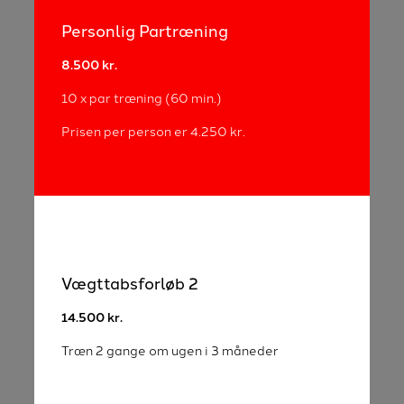
Personlig Partræning
8.500 kr.
10 x par træning ​(60 min.)
Prisen per person er 4.250 kr.
Vægttabsforløb 2
14.500 kr.
Træn 2 gange om ugen i 3 måneder